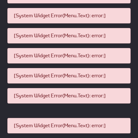
[System Widget Error(Menu.Text): error:]
[System Widget Error(Menu.Text): error:]
[System Widget Error(Menu.Text): error:]
[System Widget Error(Menu.Text): error:]
[System Widget Error(Menu.Text): error:]
[System Widget Error(Menu.Text): error:]