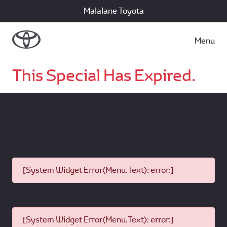
Malalane Toyota
Menu
This Special Has Expired.
[System Widget Error(Menu.Text): error:]
[System Widget Error(Menu.Text): error:]